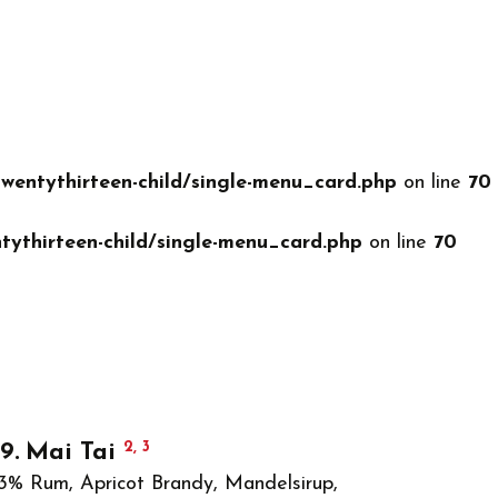
entythirteen-child/single-menu_card.php
on line
70
ythirteen-child/single-menu_card.php
on line
70
2, 3
9
Mai Tai
3% Rum, Apricot Brandy, Mandelsirup,