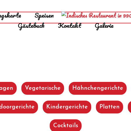
agskarte
Speisen
Gästebuch
Kontakt
Galerie
lagen
Vegetarische
Hähnchengerichte
doorgerichte
Kindergerichte
Platten
Cocktails