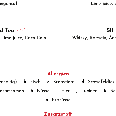
rangensaft
Lime juice,
1, 2, 3
ed Tea
511
 Lime juice, Coca Cola
Whisky, Rotwein, Ana
Allergien
nhaltig)
b.
Fisch
c.
Krebstiere
d.
Schwefeldioxi
esamsamen
h.
Nüsse
i.
Eier
j.
Lupinen
k.
Se
n.
Erdnüsse
Zusatzstoff