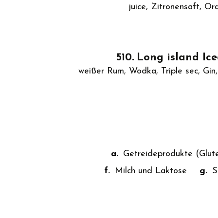
juice, Zitronensaft, O
510
Long island Ic
weißer Rum, Wodka, Triple sec, Gin,
a.
Getreideprodukte (Glute
f.
Milch und Laktose
g.
S