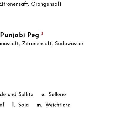
 Zitronensaft, Orangensaft
3
Punjabi Peg
nassaft, Zitronensaft, Sodawasser
de und Sulfite
e.
Sellerie
nf
l.
Soja
m.
Weichtiere