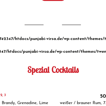
2347/htdocs/punjabi-virsa.de/wp-content/themes/tw
7/htdocs/punjabi-virsa.de/wp-content/themes/twent
Spezial Cocktails
2, 3
e
50
y Brandy, Grenadine, Lime
weißer / brauner Rum, 7