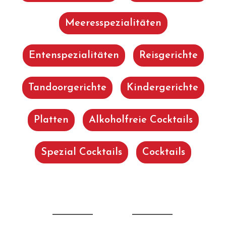
Meeresspezialitäten
Entenspezialitäten
Reisgerichte
Tandoorgerichte
Kindergerichte
Platten
Alkoholfreie Cocktails
Spezial Cocktails
Cocktails